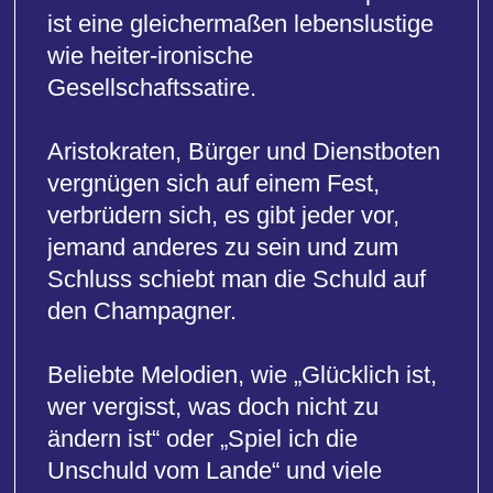
wer vergisst, was doch nicht zu
ändern ist“ oder „Spiel ich die
Unschuld vom Lande“ und viele
andere Melodien machen die
„Fledermaus“ zur bekanntesten aller
Operetten.
KAMMEROPER KÖLN
Vorverkauf:
0 61 81 - 20 144
Abendkasse: 0 61 81 - 27 75 60
Karten im Freiverkauf zu Preisen
von 20,50 € - 34,50 €
Kartenverkauf:
Bei uns
oder bei:
www.frankfurt-ticket.de