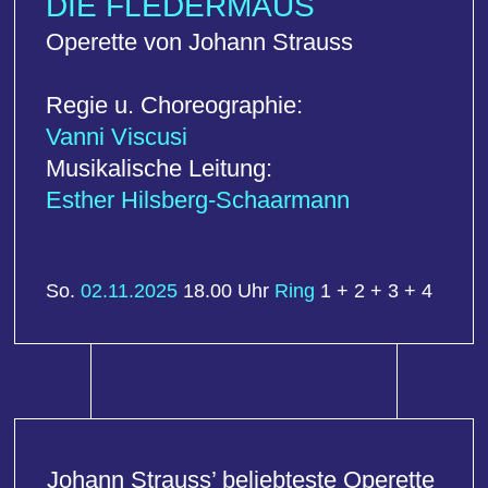
Esther Hilsberg-Schaarmann
So.
02.11.2025
18.00 Uhr
Ring
1 + 2 + 3 + 4
Johann Strauss’ beliebteste Operette
ist eine gleichermaßen lebenslustige
wie heiter-ironische
Gesellschaftssatire.
Aristokraten, Bürger und Dienstboten
vergnügen sich auf einem Fest,
verbrüdern sich, es gibt jeder vor,
jemand anderes zu sein und zum
Schluss schiebt man die Schuld auf
den Champagner.
Beliebte Melodien, wie „Glücklich ist,