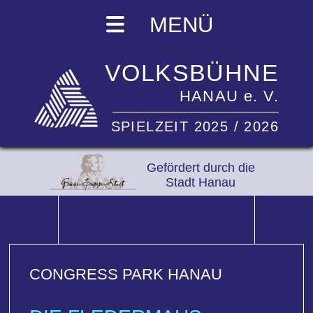
MENÜ
VOLKSBÜHNE
HANAU e. V.
SPIELZEIT 2025 / 2026
Gefördert durch die
Stadt Hanau
CONGRESS PARK HANAU
DIE FLEDERMAUS
Operette von Johann Strauss
Regie u. Choreographie:
Vanni Viscusi
Musikalische Leitung: