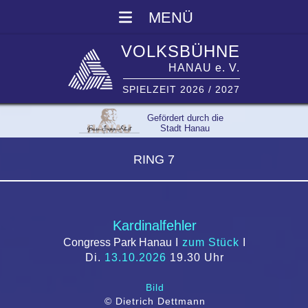
MENÜ
VOLKSBÜHNE
HANAU e. V.
SPIELZEIT 2026 / 2027
Gefördert durch die
Stadt Hanau
RING 7
Kardinalfehler
Congress Park Hanau
I
zum Stück
I
Di.
13.10.2026
19.30 Uhr
Bild
© Dietrich Dettmann