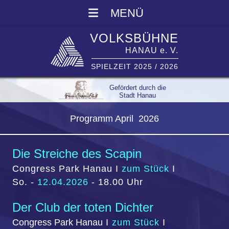
MENÜ
VOLKSBÜHNE
HANAU e. V.
SPIELZEIT 2025 / 2026
Gefördert durch die
Stadt Hanau
Programm April 2026
Die Streiche des Scapin
Congress Park Hanau
I
zum Stück
I
So. -
12.04.2026
- 18.00 Uhr
Der Club der toten Dichter
Congress Park Hanau
I
zum Stück
I