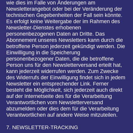
Person das Recht zu, unter Berücksichtigung der
Zwecke der Verarbeitung, die Vervollständigung
unvollständiger personenbezogener Daten — auch
mittels einer ergänzenden Erklärung — zu
verlangen.
Möchte eine betroffene Person dieses
Berichtigungsrecht in Anspruch nehmen, kann sie
sich hierzu jederzeit an einen Mitarbeiter des für
die Verarbeitung Verantwortlichen wenden.
d) Recht auf Löschung (Recht auf Vergessen
werden)
Jede von der Verarbeitung personenbezogener
Daten betroffene Person hat das vom
Europäischen Richtlinien- und Verordnungsgeber
gewährte Recht, von dem Verantwortlichen zu
verlangen, dass die sie betreffenden
personenbezogenen Daten unverzüglich gelöscht
werden, sofern einer der folgenden Gründe zutrifft
und soweit die Verarbeitung nicht erforderlich ist:
Die personenbezogenen Daten wurden für solche
Zwecke erhoben oder auf sonstige Weise
verarbeitet, für welche sie nicht mehr notwendig
sind.
Die betroffene Person widerruft ihre Einwilligung,