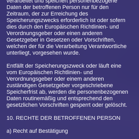
Verarbeitung gem. Art. 21 Abs. 1 DS-GVO
eingelegt und es steht noch nicht fest, ob die
berechtigten Gründe des Verantwortlichen
gegenüber denen der betroffenen Person
überwiegen.
Sofern eine der oben genannten Voraussetzungen
gegeben ist und eine betroffene Person die
Einschränkung von personenbezogenen Daten,
die bei der Volksbühne Hanau e.V. gespeichert
sind, verlangen möchte, kann sie sich hierzu
jederzeit an einen Mitarbeiter des für die
Verarbeitung Verantwortlichen wenden. Der
Mitarbeiter der Volksbühne Hanau e.V. wird die
Einschränkung der Verarbeitung veranlassen.
f) Recht auf Datenübertragbarkeit
Jede von der Verarbeitung personenbezogener
Daten betroffene Person hat das vom
Europäischen Richtlinien- und Verordnungsgeber
gewährte Recht, die sie betreffenden
personenbezogenen Daten, welche durch die
betroffene Person einem Verantwortlichen
bereitgestellt wurden, in einem strukturierten,
gängigen und maschinenlesbaren Format zu
erhalten. Sie hat außerdem das Recht, diese
Daten einem anderen Verantwortlichen ohne
Behinderung durch den Verantwortlichen, dem die
personenbezogenen Daten bereitgestellt wurden,