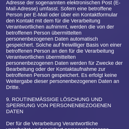
e) Recht auf Einschränkung der Verarbeitung
Jede von der Verarbeitung personenbezogener
Daten betroffene Person hat das vom
Europäischen Richtlinien- und Verordnungsgeber
gewährte Recht, von dem Verantwortlichen die
Einschränkung der Verarbeitung zu verlangen,
wenn eine der folgenden Voraussetzungen
gegeben ist:
Die Richtigkeit der personenbezogenen Daten wird
von der betroffenen Person bestritten, und zwar für
eine Dauer, die es dem Verantwortlichen
ermöglicht, die Richtigkeit der personenbezogenen
Daten zu überprüfen.
Die Verarbeitung ist unrechtmäßig, die betroffene
Person lehnt die Löschung der
personenbezogenen Daten ab und verlangt
stattdessen die Einschränkung der Nutzung der
personenbezogenen Daten.
Der Verantwortliche benötigt die
personenbezogenen Daten für die Zwecke der
Verarbeitung nicht länger, die betroffene Person
benötigt sie jedoch zur Geltendmachung,
Ausübung oder Verteidigung von
Rechtsansprüchen.
Die betroffene Person hat Widerspruch gegen die