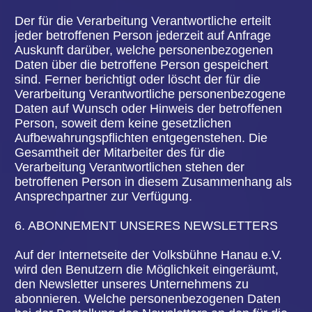
zuständigen Gesetzgeber vorgeschriebene
Speicherfrist ab, werden die personenbezogenen
Daten routinemäßig und entsprechend den
gesetzlichen Vorschriften gesperrt oder gelöscht.
10. RECHTE DER BETROFFENEN PERSON
a) Recht auf Bestätigung
Jede betroffene Person hat das vom Europäischen
Richtlinien- und Verordnungsgeber eingeräumte
Recht, von dem für die Verarbeitung
Verantwortlichen eine Bestätigung darüber zu
verlangen, ob sie betreffende personenbezogene
Daten verarbeitet werden. Möchte eine betroffene
Person dieses Bestätigungsrecht in Anspruch
nehmen, kann sie sich hierzu jederzeit an einen
Mitarbeiter des für die Verarbeitung
Verantwortlichen wenden.
b) Recht auf Auskunft
Jede von der Verarbeitung personenbezogener
Daten betroffene Person hat das vom
Europäischen Richtlinien- und Verordnungsgeber
gewährte Recht, jederzeit von dem für die
Verarbeitung Verantwortlichen unentgeltliche
Auskunft über die zu seiner Person gespeicherten
personenbezogenen Daten und eine Kopie dieser
Auskunft zu erhalten. Ferner hat der Europäische