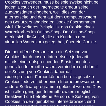
Eine Weitergabe dieser Daten an Dritte erfolgt
grundsätzlich nicht, sofern keine gesetzliche Pflicht
zur Weitergabe besteht oder die Weitergabe der
Strafverfolgung dient.
Die Registrierung der betroffenen Person unter
freiwilliger Angabe personenbezogener Daten
dient dem für die Verarbeitung Verantwortlichen
dazu, der betroffenen Person Inhalte oder
Leistungen anzubieten, die aufgrund der Natur der
Sache nur registrierten Benutzern angeboten
werden können. Registrierten Personen steht die
Möglichkeit frei, die bei der Registrierung
angegebenen personenbezogenen Daten jederzeit
abzuändern oder vollständig aus dem
Datenbestand des für die Verarbeitung
Verantwortlichen löschen zu lassen.
Der für die Verarbeitung Verantwortliche erteilt
jeder betroffenen Person jederzeit auf Anfrage
Auskunft darüber, welche personenbezogenen
Daten über die betroffene Person gespeichert
sind. Ferner berichtigt oder löscht der für die
Verarbeitung Verantwortliche personenbezogene
Daten auf Wunsch oder Hinweis der betroffenen
Person, soweit dem keine gesetzlichen
Aufbewahrungspflichten entgegenstehen. Die
Gesamtheit der Mitarbeiter des für die
Verarbeitung Verantwortlichen stehen der
betroffenen Person in diesem Zusammenhang als