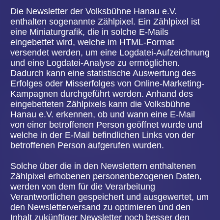
auf die sich die Verarbeitung gemäß Art. 6 Abs. 1
Buchstabe a DS-GVO oder Art. 9 Abs. 2
Buchstabe a DS-GVO stützte, und es fehlt an
einer anderweitigen Rechtsgrundlage für die
Verarbeitung.
Die betroffene Person legt gemäß Art. 21 Abs. 1
DS-GVO Widerspruch gegen die Verarbeitung ein,
und es liegen keine vorrangigen berechtigten
Gründe für die Verarbeitung vor, oder die
betroffene Person legt gemäß Art. 21 Abs. 2 DS-
GVO Widerspruch gegen die Verarbeitung ein.
Die personenbezogenen Daten wurden
unrechtmäßig verarbeitet.
Die Löschung der personenbezogenen Daten ist
zur Erfüllung einer rechtlichen Verpflichtung nach
dem Unionsrecht oder dem Recht der
Mitgliedstaaten erforderlich, dem der
Verantwortliche unterliegt.
Die personenbezogenen Daten wurden in Bezug
auf angebotene Dienste der
Informationsgesellschaft gemäß Art. 8 Abs. 1 DS-
GVO erhoben.
Sofern einer der oben genannten Gründe zutrifft
und eine betroffene Person die Löschung von
personenbezogenen Daten, die bei der