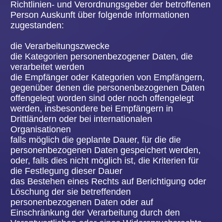
Europäischen Richtlinien- und Verordnungsgeber
gewährte Recht, aus Gründen, die sich aus ihrer
besonderen Situation ergeben, jederzeit gegen die
Verarbeitung sie betreffender personenbezogener
Daten, die aufgrund von Art. 6 Abs. 1 Buchstaben
e oder f DS-GVO erfolgt, Widerspruch einzulegen.
Dies gilt auch für ein auf diese Bestimmungen
gestütztes Profiling.
Die Volksbühne Hanau e.V. verarbeitet die
personenbezogenen Daten im Falle des
Widerspruchs nicht mehr, es sei denn, wir können
zwingende schutzwürdige Gründe für die
Verarbeitung nachweisen, die den Interessen,
Rechten und Freiheiten der betroffenen Person
überwiegen, oder die Verarbeitung dient der
Geltendmachung, Ausübung oder Verteidigung
von Rechtsansprüchen.
Verarbeitet die Volksbühne Hanau e.V.
personenbezogene Daten, um Direktwerbung zu
betreiben, so hat die betroffene Person das Recht,
jederzeit Widerspruch gegen die Verarbeitung der
personenbezogenen Daten zum Zwecke derartiger
Werbung einzulegen. Dies gilt auch für das
Profiling, soweit es mit solcher Direktwerbung in
Verbindung steht. Widerspricht die betroffene
Person gegenüber der Volksbühne Hanau e.V. der
Verarbeitung für Zwecke der Direktwerbung, so
wird die Volksbühne Hanau e.V. die