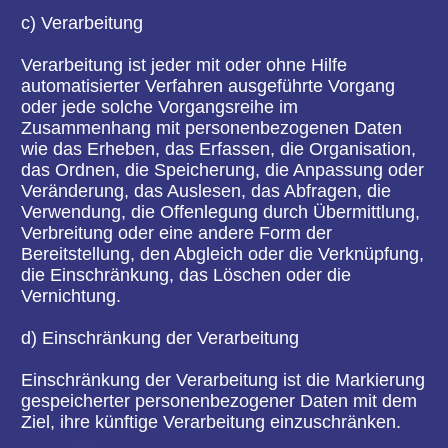
zugeordnet werden können, sofern diese
zusätzlichen Informationen gesondert aufbewahrt
werden und technischen und organisatorischen
Maßnahmen unterliegen, die gewährleisten, dass
die personenbezogenen Daten nicht einer
identifizierten oder identifizierbaren natürlichen
Person zugewiesen werden.
g) Verantwortlicher oder für die Verarbeitung
Verantwortlicher
Verantwortlicher oder für die Verarbeitung
Verantwortlicher ist die natürliche oder juristische
Person, Behörde, Einrichtung oder andere Stelle,
die allein oder gemeinsam mit anderen über die
Zwecke und Mittel der Verarbeitung von
personenbezogenen Daten entscheidet. Sind die
Zwecke und Mittel dieser Verarbeitung durch das
Unionsrecht oder das Recht der Mitgliedstaaten
vorgegeben, so kann der Verantwortliche
beziehungsweise können die bestimmten Kriterien
seiner Benennung nach dem Unionsrecht oder
dem Recht der Mitgliedstaaten vorgesehen
werden.
h) Auftragsverarbeiter
Auftragsverarbeiter ist eine natürliche oder
juristische Person, Behörde, Einrichtung oder
andere Stelle, die personenbezogene Daten im