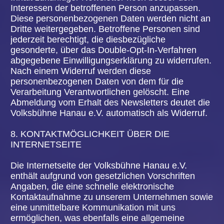
Volksbühne Hanau e.V. gespeichert sind,
veranlassen möchte, kann sie sich hierzu jederzeit
an einen Mitarbeiter des für die Verarbeitung
Verantwortlichen wenden. Der Mitarbeiter der
Volksbühne Hanau e.V. wird veranlassen, dass
dem Löschverlangen unverzüglich nachgekommen
wird.
Wurden die personenbezogenen Daten von der
Volksbühne Hanau e.V. öffentlich gemacht und ist
unser Unternehmen als Verantwortlicher gemäß
Art. 17 Abs. 1 DS-GVO zur Löschung der
personenbezogenen Daten verpflichtet, so trifft die
Volksbühne Hanau e.V. unter Berücksichtigung der
verfügbaren Technologie und der
Implementierungskosten angemessene
Maßnahmen, auch technischer Art, um andere für
die Datenverarbeitung Verantwortliche, welche die
veröffentlichten personenbezogenen Daten
verarbeiten, darüber in Kenntnis zu setzen, dass
die betroffene Person von diesen anderen für die
Datenverarbeitung Verantwortlichen die Löschung
sämtlicher Links zu diesen personenbezogenen
Daten oder von Kopien oder Replikationen dieser
personenbezogenen Daten verlangt hat, soweit die
Verarbeitung nicht erforderlich ist. Der Mitarbeiter
der Volksbühne Hanau e.V. wird im Einzelfall das
Notwendige veranlassen.