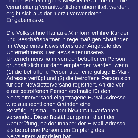
Richtlinien- und Verordnungsgeber der betroffenen
Person Auskunft über folgende Informationen
zugestanden:
die Verarbeitungszwecke
die Kategorien personenbezogener Daten, die
verarbeitet werden
die Empfänger oder Kategorien von Empfängern,
gegenüber denen die personenbezogenen Daten
offengelegt worden sind oder noch offengelegt
werden, insbesondere bei Empfängern in
Drittländern oder bei internationalen
Organisationen
falls möglich die geplante Dauer, für die die
personenbezogenen Daten gespeichert werden,
oder, falls dies nicht möglich ist, die Kriterien für
die Festlegung dieser Dauer
das Bestehen eines Rechts auf Berichtigung oder
Löschung der sie betreffenden
personenbezogenen Daten oder auf
Einschränkung der Verarbeitung durch den
Verantwortlichen oder eines Widerspruchsrechts
gegen diese Verarbeitung
das Bestehen eines Beschwerderechts bei einer
Aufsichtsbehörde
wenn die personenbezogenen Daten nicht bei der
betroffenen Person erhoben werden: Alle
verfügbaren Informationen über die Herkunft der
Daten
das Bestehen einer automatisierten