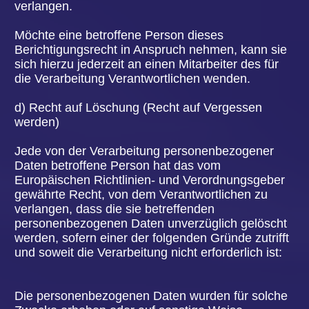
Eingreifens einer Person seitens des
Verantwortlichen, auf Darlegung des eigenen
Standpunkts und auf Anfechtung der Entscheidung
gehört.
Möchte die betroffene Person Rechte mit Bezug
auf automatisierte Entscheidungen geltend
machen, kann sie sich hierzu jederzeit an einen
Mitarbeiter des für die Verarbeitung
Verantwortlichen wenden.
i) Recht auf Widerruf einer datenschutzrechtlichen
Einwilligung
Jede von der Verarbeitung personenbezogener
Daten betroffene Person hat das vom
Europäischen Richtlinien- und Verordnungsgeber
gewährte Recht, eine Einwilligung zur
Verarbeitung personenbezogener Daten jederzeit
zu widerrufen.
Möchte die betroffene Person ihr Recht auf
Widerruf einer Einwilligung geltend machen, kann
sie sich hierzu jederzeit an einen Mitarbeiter des
für die Verarbeitung Verantwortlichen wenden.
11. DATENSCHUTZBESTIMMUNGEN ZU
EINSATZ UND VERWENDUNG VON FACEBOOK