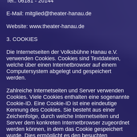
Informationen zieht die Volksbühne Hanau e.V.
keine Rückschlüsse auf die betroffene Person.
Diese Informationen werden vielmehr benötigt, um
(1) die Inhalte unserer Internetseite korrekt
auszuliefern, (2) die Inhalte unserer Internetseite
sowie die Werbung für diese zu optimieren, (3) die
dauerhafte Funktionsfähigkeit unserer
informationstechnologischen Systeme und der
Technik unserer Internetseite zu gewährleisten
sowie (4) um Strafverfolgungsbehörden im Falle
eines Cyberangriffes die zur Strafverfolgung
notwendigen Informationen bereitzustellen. Diese
anonym erhobenen Daten und Informationen
werden durch die Volksbühne Hanau e.V. daher
einerseits statistisch und ferner mit dem Ziel
ausgewertet, den Datenschutz und die
Datensicherheit in unserem Unternehmen zu
erhöhen, um letztlich ein optimales Schutzniveau
für die von uns verarbeiteten personenbezogenen
Daten sicherzustellen. Die anonymen Daten der
Server-Logfiles werden getrennt von allen durch
eine betroffene Person angegebenen
personenbezogenen Daten gespeichert.
5. REGISTRIERUNG AUF UNSERER
INTERNETSEITE
Die betroffene Person hat die Möglichkeit, sich auf
der Internetseite des für die Verarbeitung
Verantwortlichen unter Angabe von