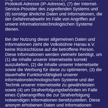
Bei der Anmeldung zum Newsletter speichern wir
ferner die vom Internet-Service-Provider (ISP)
vergebene IP-Adresse des von der betroffenen
Person zum Zeitpunkt der Anmeldung
verwendeten Computersystems sowie das Datum
und die Uhrzeit der Anmeldung. Die Erhebung
dieser Daten ist erforderlich, um den(möglichen)
Missbrauch der E-Mail-Adresse einer betroffenen
Person zu einem späteren Zeitpunkt
nachvollziehen zu können und dient deshalb der
rechtlichen Absicherung des für die Verarbeitung
Verantwortlichen.
Die im Rahmen einer Anmeldung zum Newsletter
erhobenen personenbezogenen Daten werden
ausschließlich zum Versand unseres Newsletters
verwendet. Ferner könnten Abonnenten des
Newsletters per E-Mail informiert werden, sofern
dies für den Betrieb des Newsletter-Dienstes oder
eine diesbezügliche Registrierung erforderlich ist,
wie dies im Falle von Änderungen am
Newsletterangebot oder bei der Veränderung der
technischen Gegebenheiten der Fall sein könnte.
Es erfolgt keine Weitergabe der im Rahmen des
Newsletter-Dienstes erhobenen
personenbezogenen Daten an Dritte. Das
Abonnement unseres Newsletters kann durch die
betroffene Person jederzeit gekündigt werden. Die
Einwilligung in die Speicherung