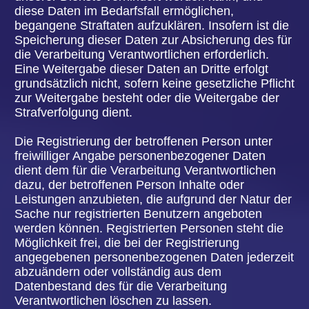
Verantwortlichen aufnimmt, werden die von der
betroffenen Person übermittelten
personenbezogenen Daten automatisch
gespeichert. Solche auf freiwilliger Basis von einer
betroffenen Person an den für die Verarbeitung
Verantwortlichen übermittelten
personenbezogenen Daten werden für Zwecke der
Bearbeitung oder der Kontaktaufnahme zur
betroffenen Person gespeichert. Es erfolgt keine
Weitergabe dieser personenbezogenen Daten an
Dritte.
9. ROUTINEMÄSSIGE LÖSCHUNG UND
SPERRUNG VON PERSONENBEZOGENEN
DATEN
Der für die Verarbeitung Verantwortliche
verarbeitet und speichert personenbezogene
Daten der betroffenen Person nur für den
Zeitraum, der zur Erreichung des
Speicherungszwecks erforderlich ist oder sofern
dies durch den Europäischen Richtlinien- und
Verordnungsgeber oder einen anderen
Gesetzgeber in Gesetzen oder Vorschriften,
welchen der für die Verarbeitung Verantwortliche
unterliegt, vorgesehen wurde.
Entfällt der Speicherungszweck oder läuft eine
vom Europäischen Richtlinien- und
Verordnungsgeber oder einem anderen