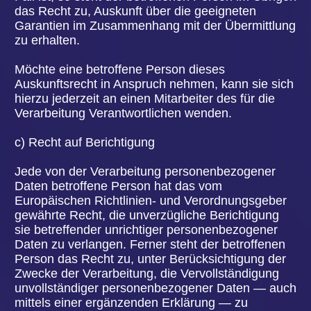
Daten betroffene Person hat das vom
Europäischen Richtlinien- und Verordnungsgeber
gewährte Recht, nicht einer ausschließlich auf
einer automatisierten Verarbeitung —
einschließlich Profiling — beruhenden
Entscheidung unterworfen zu werden, die ihr
gegenüber rechtliche Wirkung entfaltet oder sie in
ähnlicher Weise erheblich beeinträchtigt, sofern
die Entscheidung (1) nicht für den Abschluss oder
die Erfüllung eines Vertrags zwischen der
betroffenen Person und dem Verantwortlichen
erforderlich ist, oder (2) aufgrund von
Rechtsvorschriften der Union oder der
Mitgliedstaaten, denen der Verantwortliche
unterliegt, zulässig ist und diese
Rechtsvorschriften angemessene Maßnahmen zur
Wahrung der Rechte und Freiheiten sowie der
berechtigten Interessen der betroffenen Person
enthalten oder (3) mit ausdrücklicher Einwilligung
der betroffenen Person erfolgt.
Ist die Entscheidung (1) für den Abschluss oder die
Erfüllung eines Vertrags zwischen der betroffenen
Person und dem Verantwortlichen erforderlich oder
(2) erfolgt sie mit ausdrücklicher Einwilligung der
betroffenen Person, trifft die Volksbühne Hanau
e.V. angemessene Maßnahmen, um die Rechte
und Freiheiten sowie die berechtigten Interessen
der betroffenen Person zu wahren, wozu
mindestens das Recht auf Erwirkung des