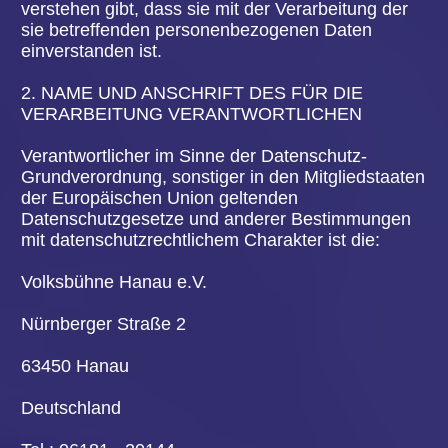
unter Umständen nicht alle Funktionen unserer
Internetseite vollumfänglich nutzbar.
4. ERFASSUNG VON ALLGEMEINEN DATEN
UND INFORMATIONEN
Die Internetseite der Volksbühne Hanau e.V.
erfasst mit jedem Aufruf der Internetseite durch
eine betroffene Person oder ein automatisiertes
System eine Reihe von allgemeinen Daten und
Informationen. Diese allgemeinen Daten und
Informationen werden in den Logfiles des Servers
gespeichert. Erfasst werden können die (1)
verwendeten Browsertypen und Versionen, (2) das
vom zugreifenden System verwendete
Betriebssystem, (3) die Internetseite, von welcher
ein zugreifendes System auf unsere Internetseite
gelangt (sogenannte Referrer), (4) die
Unterwebseiten, welche über ein zugreifendes
System auf unserer Internetseite angesteuert
werden, (5) das Datum und die Uhrzeit eines
Zugriffs auf die Internetseite, (6) eine Internet-
Protokoll-Adresse (IP-Adresse), (7) der Internet-
Service-Provider des zugreifenden Systems und
(8) sonstige ähnliche Daten und Informationen, die
der Gefahrenabwehr im Falle von Angriffen auf
unsere informationstechnologischen Systeme
dienen.
Bei der Nutzung dieser allgemeinen Daten und