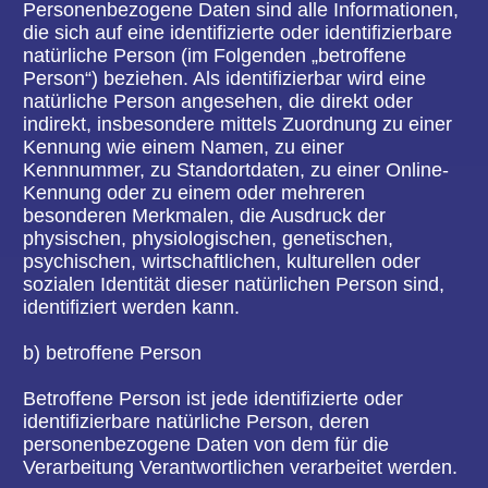
die Einschränkung, das Löschen oder die
Vernichtung.
d) Einschränkung der Verarbeitung
Einschränkung der Verarbeitung ist die Markierung
gespeicherter personenbezogener Daten mit dem
Ziel, ihre künftige Verarbeitung einzuschränken.
e) Profiling
Profiling ist jede Art der automatisierten
Verarbeitung personenbezogener Daten, die darin
besteht, dass diese personenbezogenen Daten
verwendet werden, um bestimmte persönliche
Aspekte, die sich auf eine natürliche Person
beziehen, zu bewerten, insbesondere, um Aspekte
bezüglich Arbeitsleistung, wirtschaftlicher Lage,
Gesundheit, persönlicher Vorlieben, Interessen,
Zuverlässigkeit, Verhalten, Aufenthaltsort oder
Ortswechsel dieser natürlichen Person zu
analysieren oder vorherzusagen.
f) Pseudonymisierung
Pseudonymisierung ist die Verarbeitung
personenbezogener Daten in einer Weise, auf
welche die personenbezogenen Daten ohne
Hinzuziehung zusätzlicher Informationen nicht
mehr einer spezifischen betroffenen Person