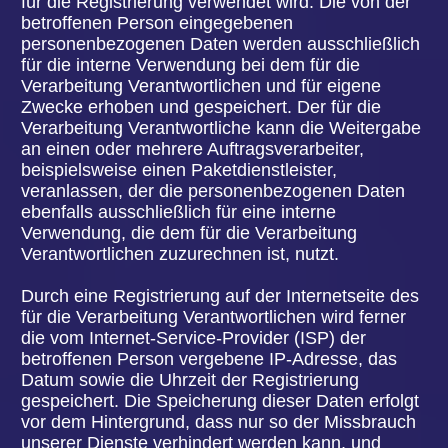
Zählpixel erhobenen personenbezogenen Daten,
werden von dem für die Verarbeitung
Verantwortlichen gespeichert und ausgewertet, um
den Newsletterversand zu optimieren und den
Inhalt zukünftiger Newsletter noch besser den
Interessen der betroffenen Person anzupassen.
Diese personenbezogenen Daten werden nicht an
Dritte weitergegeben. Betroffene Personen sind
jederzeit berechtigt, die diesbezügliche
gesonderte, über das Double-Opt-In-Verfahren
abgegebene Einwilligungserklärung zu widerrufen.
Nach einem Widerruf werden diese
personenbezogenen Daten von dem für die
Verarbeitung Verantwortlichen gelöscht. Eine
Abmeldung vom Erhalt des Newsletters deutet die
Volksbühne Hanau e.V. automatisch als Widerruf.
8. KONTAKTMÖGLICHKEIT ÜBER DIE
INTERNETSEITE
Die Internetseite der Volksbühne Hanau e.V.
enthält aufgrund von gesetzlichen Vorschriften
Angaben, die eine schnelle elektronische
Kontaktaufnahme zu unserem Unternehmen sowie
eine unmittelbare Kommunikation mit uns
ermöglichen, was ebenfalls eine allgemeine
Adresse der sogenannten elektronischen Post (E-
Mail-Adresse) umfasst. Sofern eine betroffene
Person per E-Mail oder über ein Kontaktformular
den Kontakt mit dem für die Verarbeitung