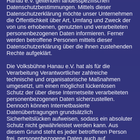
Datenübertragungen grundsätzlich
Sicherheitslücken aufweisen, sodass ein absoluter
Schutz nicht gewährleistet werden kann. Aus
diesem Grund steht es jeder betroffenen Person
frei, personenbezogene Daten auch auf
alternativen Wegen, beispielsweise telefonisch, an
uns zu übermitteln.
1. Begriffsbestimmungen
Die Datenschutzerklärung der Volksbühne Hanau
e.V. beruht auf den Begrifflichkeiten, die durch den
Europäischen Richtlinien- und Verordnungsgeber
beim Erlass der Datenschutz-Grundverordnung
(DS-GVO) verwendet wurden. Unsere
Datenschutzerklärung soll sowohl für die
Öffentlichkeit als auch für unsere Kunden und
Geschäftspartner einfach lesbar und verständlich
sein. Um dies zu gewährleisten, möchten wir vorab
die verwendeten Begrifflichkeiten erläutern.
Wir verwenden in dieser Datenschutzerklärung
unter anderem die folgenden Begriffe:
a) personenbezogene Daten
Personenbezogene Daten sind alle Informationen,
die sich auf eine identifizierte oder identifizierbare
natürliche Person (im Folgenden „betroffene
Person“) beziehen. Als identifizierbar wird eine