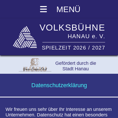
MENÜ
VOLKSBÜHNE
HANAU e. V.
SPIELZEIT 2026 / 2027
Gefördert durch die
Stadt Hanau
Datenschutzerklärung
Wir freuen uns sehr über Ihr Interesse an unserem
Unternehmen. Datenschutz hat einen besonders
hohen Stellenwert für die Geschäftsleitung der
Volksbühne Hanau e.V.. Eine Nutzung der
Internetseiten der Volksbühne Hanau e.V. ist
grundsätzlich ohne jede Angabe
personenbezogener Daten möglich. Sofern eine
betroffene Person besondere Services unseres
Unternehmens über unsere Internetseite in
Anspruch nehmen möchte, könnte jedoch eine
Verarbeitung personenbezogener Daten