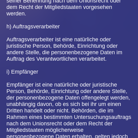
3. COOKIES
Die Internetseiten der Volksbühne Hanau e.V.
verwenden Cookies. Cookies sind Textdateien,
welche über einen Internetbrowser auf einem
Computersystem abgelegt und gespeichert
werden.
Zahlreiche Internetseiten und Server verwenden
Cookies. Viele Cookies enthalten eine sogenannte
Cookie-ID. Eine Cookie-ID ist eine eindeutige
Kennung des Cookies. Sie besteht aus einer
Zeichenfolge, durch welche Internetseiten und
Server dem konkreten Internetbrowser zugeordnet
werden können, in dem das Cookie gespeichert
wurde. Dies ermöglicht es den besuchten
Internetseiten und Servern, den individuellen
Browser der betroffenen Person von anderen
Internetbrowsern, die andere Cookies enthalten,
zu unterscheiden. Ein bestimmter Internetbrowser
kann über die eindeutige Cookie-ID wiedererkannt
und identifiziert werden.
Durch den Einsatz von Cookies kann die
Volksbühne Hanau e.V. den Nutzern dieser
Internetseite nutzerfreundlichere Services
bereitstellen, die ohne die Cookie-Setzung nicht
möglich wären.