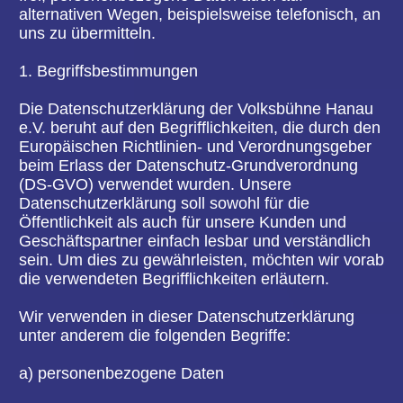
natürliche Person angesehen, die direkt oder
indirekt, insbesondere mittels Zuordnung zu einer
Kennung wie einem Namen, zu einer
Kennnummer, zu Standortdaten, zu einer Online-
Kennung oder zu einem oder mehreren
besonderen Merkmalen, die Ausdruck der
physischen, physiologischen, genetischen,
psychischen, wirtschaftlichen, kulturellen oder
sozialen Identität dieser natürlichen Person sind,
identifiziert werden kann.
b) betroffene Person
Betroffene Person ist jede identifizierte oder
identifizierbare natürliche Person, deren
personenbezogene Daten von dem für die
Verarbeitung Verantwortlichen verarbeitet werden.
c) Verarbeitung
Verarbeitung ist jeder mit oder ohne Hilfe
automatisierter Verfahren ausgeführte Vorgang
oder jede solche Vorgangsreihe im
Zusammenhang mit personenbezogenen Daten
wie das Erheben, das Erfassen, die Organisation,
das Ordnen, die Speicherung, die Anpassung oder
Veränderung, das Auslesen, das Abfragen, die
Verwendung, die Offenlegung durch Übermittlung,
Verbreitung oder eine andere Form der
Bereitstellung, den Abgleich oder die Verknüpfung,