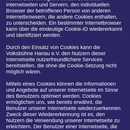
personenbezogenen Daten zu registrieren. Welche
personenbezogenen Daten dabei an den für die
Verarbeitung Verantwortlichen übermittelt werden,
ergibt sich aus der jeweiligen Eingabemaske, die
für die Registrierung verwendet wird. Die von der
betroffenen Person eingegebenen
personenbezogenen Daten werden ausschließlich
für die interne Verwendung bei dem für die
Verarbeitung Verantwortlichen und für eigene
Zwecke erhoben und gespeichert. Der für die
Verarbeitung Verantwortliche kann die Weitergabe
an einen oder mehrere Auftragsverarbeiter,
beispielsweise einen Paketdienstleister,
veranlassen, der die personenbezogenen Daten
ebenfalls ausschließlich für eine interne
Verwendung, die dem für die Verarbeitung
Verantwortlichen zuzurechnen ist, nutzt.
Durch eine Registrierung auf der Internetseite des
für die Verarbeitung Verantwortlichen wird ferner
die vom Internet-Service-Provider (ISP) der
betroffenen Person vergebene IP-Adresse, das
Datum sowie die Uhrzeit der Registrierung
gespeichert. Die Speicherung dieser Daten erfolgt
vor dem Hintergrund, dass nur so der Missbrauch
unserer Dienste verhindert werden kann, und
diese Daten im Bedarfsfall ermöglichen,
begangene Straftaten aufzuklären. Insofern ist die
Speicherung dieser Daten zur Absicherung des für
die Verarbeitung Verantwortlichen erforderlich.