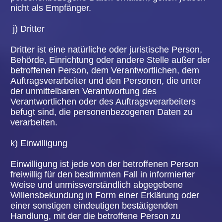
Mittels eines Cookies können die Informationen
und Angebote auf unserer Internetseite im Sinne
des Benutzers optimiert werden. Cookies
ermöglichen uns, wie bereits erwähnt, die
Benutzer unserer Internetseite wiederzuerkennen.
Zweck dieser Wiedererkennung ist es, den
Nutzern die Verwendung unserer Internetseite zu
erleichtern. Der Benutzer einer Internetseite, die
Cookies verwendet, muss beispielsweise nicht bei
jedem Besuch der Internetseite erneut seine
Zugangsdaten eingeben, weil dies von der
Internetseite und dem auf dem Computersystem
des Benutzers abgelegten Cookie übernommen
wird. Ein weiteres Beispiel ist das Cookie eines
Warenkorbes im Online-Shop. Der Online-Shop
merkt sich die Artikel, die ein Kunde in den
virtuellen Warenkorb gelegt hat, über ein Cookie.
Die betroffene Person kann die Setzung von
Cookies durch unsere Internetseite jederzeit
mittels einer entsprechenden Einstellung des
genutzten Internetbrowsers verhindern und damit
der Setzung von Cookies dauerhaft
widersprechen. Ferner können bereits gesetzte
Cookies jederzeit über einen Internetbrowser oder
andere Softwareprogramme gelöscht werden. Dies
ist in allen gängigen Internetbrowsern möglich.
Deaktiviert die betroffene Person die Setzung von
Cookies in dem genutzten Internetbrowser, sind