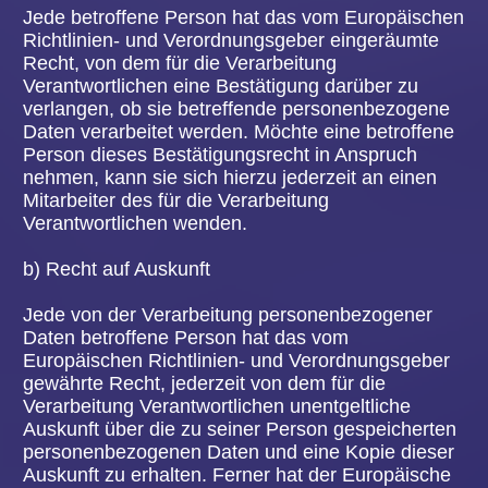
zu übermitteln, sofern die Verarbeitung auf der
Einwilligung gemäß Art. 6 Abs. 1 Buchstabe a DS-
GVO oder Art. 9 Abs. 2 Buchstabe a DS-GVO oder
auf einem Vertrag gemäß Art. 6 Abs. 1 Buchstabe
b DS-GVO beruht und die Verarbeitung mithilfe
automatisierter Verfahren erfolgt, sofern die
Verarbeitung nicht für die Wahrnehmung einer
Aufgabe erforderlich ist, die im öffentlichen
Interesse liegt oder in Ausübung öffentlicher
Gewalt erfolgt, welche dem Verantwortlichen
übertragen wurde.
Ferner hat die betroffene Person bei der Ausübung
ihres Rechts auf Datenübertragbarkeit gemäß Art.
20 Abs. 1 DS-GVO das Recht, zu erwirken, dass
die personenbezogenen Daten direkt von einem
Verantwortlichen an einen anderen
Verantwortlichen übermittelt werden, soweit dies
technisch machbar ist und sofern hiervon nicht die
Rechte und Freiheiten anderer Personen
beeinträchtigt werden.
Zur Geltendmachung des Rechts auf
Datenübertragbarkeit kann sich die betroffene
Person jederzeit an einen Mitarbeiter der
Volksbühne Hanau e.V. wenden.
g) Recht auf Widerspruch
Jede von der Verarbeitung personenbezogener
Daten betroffene Person hat das vom