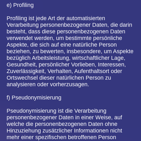
Auftrag des Verantwortlichen verarbeitet.
i) Empfänger
Empfänger ist eine natürliche oder juristische
Person, Behörde, Einrichtung oder andere Stelle,
der personenbezogene Daten offengelegt werden,
unabhängig davon, ob es sich bei ihr um einen
Dritten handelt oder nicht. Behörden, die im
Rahmen eines bestimmten Untersuchungsauftrags
nach dem Unionsrecht oder dem Recht der
Mitgliedstaaten möglicherweise
personenbezogene Daten erhalten, gelten jedoch
nicht als Empfänger.
j) Dritter
Dritter ist eine natürliche oder juristische Person,
Behörde, Einrichtung oder andere Stelle außer der
betroffenen Person, dem Verantwortlichen, dem
Auftragsverarbeiter und den Personen, die unter
der unmittelbaren Verantwortung des
Verantwortlichen oder des Auftragsverarbeiters
befugt sind, die personenbezogenen Daten zu
verarbeiten.
k) Einwilligung
Einwilligung ist jede von der betroffenen Person
freiwillig für den bestimmten Fall in informierter