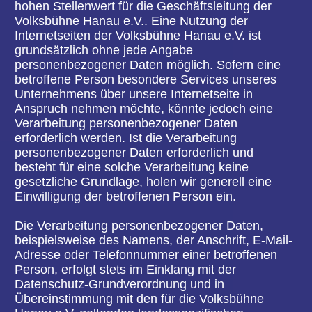
erforderlich werden. Ist die Verarbeitung
personenbezogener Daten erforderlich und
besteht für eine solche Verarbeitung keine
gesetzliche Grundlage, holen wir generell eine
Einwilligung der betroffenen Person ein.
Die Verarbeitung personenbezogener Daten,
beispielsweise des Namens, der Anschrift, E-Mail-
Adresse oder Telefonnummer einer betroffenen
Person, erfolgt stets im Einklang mit der
Datenschutz-Grundverordnung und in
Übereinstimmung mit den für die Volksbühne
Hanau e.V. geltenden landesspezifischen
Datenschutzbestimmungen. Mittels dieser
Datenschutzerklärung möchte unser Unternehmen
die Öffentlichkeit über Art, Umfang und Zweck der
von uns erhobenen, genutzten und verarbeiteten
personenbezogenen Daten informieren. Ferner
werden betroffene Personen mittels dieser
Datenschutzerklärung über die ihnen zustehenden
Rechte aufgeklärt.
Die Volksbühne Hanau e.V. hat als für die
Verarbeitung Verantwortlicher zahlreiche
technische und organisatorische Maßnahmen
umgesetzt, um einen möglichst lückenlosen
Schutz der über diese Internetseite verarbeiteten
personenbezogenen Daten sicherzustellen.
Dennoch können Internetbasierte