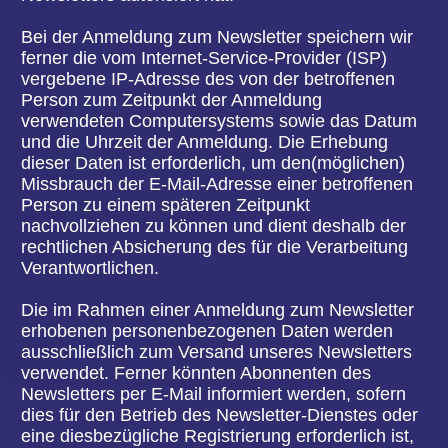
Entscheidungsfindung einschließlich Profiling
gemäß Artikel 22 Abs.1 und 4 DS-GVO und —
zumindest in diesen Fällen — aussagekräftige
Informationen über die involvierte Logik sowie die
Tragweite und die angestrebten Auswirkungen
einer derartigen Verarbeitung für die betroffene
Person
Ferner steht der betroffenen Person ein
Auskunftsrecht darüber zu, ob personenbezogene
Daten an ein Drittland oder an eine internationale
Organisation übermittelt wurden. Sofern dies der
Fall ist, so steht der betroffenen Person im Übrigen
das Recht zu, Auskunft über die geeigneten
Garantien im Zusammenhang mit der Übermittlung
zu erhalten.
Möchte eine betroffene Person dieses
Auskunftsrecht in Anspruch nehmen, kann sie sich
hierzu jederzeit an einen Mitarbeiter des für die
Verarbeitung Verantwortlichen wenden.
c) Recht auf Berichtigung
Jede von der Verarbeitung personenbezogener
Daten betroffene Person hat das vom
Europäischen Richtlinien- und Verordnungsgeber
gewährte Recht, die unverzügliche Berichtigung
sie betreffender unrichtiger personenbezogener
Daten zu verlangen. Ferner steht der betroffenen