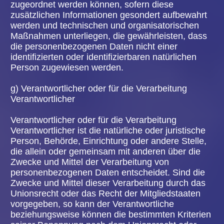
Weise und unmissverständlich abgegebene
Willensbekundung in Form einer Erklärung oder
einer sonstigen eindeutigen bestätigenden
Handlung, mit der die betroffene Person zu
verstehen gibt, dass sie mit der Verarbeitung der
sie betreffenden personenbezogenen Daten
einverstanden ist.
2. NAME UND ANSCHRIFT DES FÜR DIE
VERARBEITUNG VERANTWORTLICHEN
Verantwortlicher im Sinne der Datenschutz-
Grundverordnung, sonstiger in den Mitgliedstaaten
der Europäischen Union geltenden
Datenschutzgesetze und anderer Bestimmungen
mit datenschutzrechtlichem Charakter ist die:
Volksbühne Hanau e.V.
Nürnberger Straße 2
63450 Hanau
Deutschland
Tel.: 06181 - 20144
E-Mail: mitglied@theater-hanau.de
Website: www.theater-hanau.de