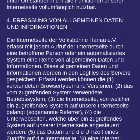
Ansprechpartner zur Verfügung.
6. ABONNEMENT UNSERES NEWSLETTERS
Auf der Internetseite der Volksbühne Hanau e.V.
wird den Benutzern die Möglichkeit eingeräumt,
den Newsletter unseres Unternehmens zu
abonnieren. Welche personenbezogenen Daten
bei der Bestellung des Newsletters an den für die
Verarbeitung Verantwortlichen übermittelt werden,
ergibt sich aus der hierzu verwendeten
Eingabemaske.
Die Volksbühne Hanau e.V. informiert ihre Kunden
und Geschäftspartner in regelmäßigen Abständen
im Wege eines Newsletters über Angebote des
Unternehmens. Der Newsletter unseres
Unternehmens kann von der betroffenen Person
grundsätzlich nur dann empfangen werden, wenn
(1) die betroffene Person über eine gültige E-Mail-
Adresse verfügt und (2) die betroffene Person sich
für den Newsletterversand registriert. An die von
einer betroffenen Person erstmalig für den
Newsletterversand eingetragene E-Mail-Adresse
wird aus rechtlichen Gründen eine
Bestätigungsmail im Double-Opt-In-Verfahren
versendet. Diese Bestätigungsmail dient der
Überprüfung, ob der Inhaber der E-Mail-Adresse
als betroffene Person den Empfang des
Newsletters autorisiert hat.