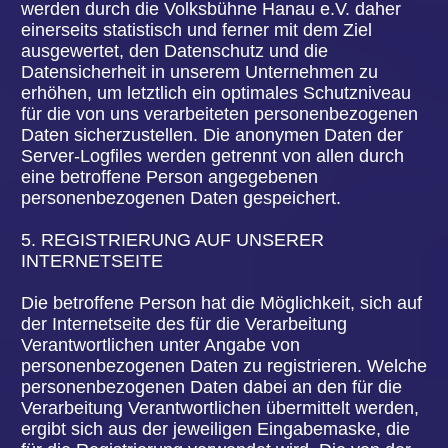
personenbezogener Daten, die die betroffene
Person uns für den Newsletterversand erteilt hat,
kann jederzeit widerrufen werden. Zum Zwecke
des Widerrufs der Einwilligung findet sich in jedem
Newsletter ein entsprechender Link. Ferner
besteht die Möglichkeit, sich jederzeit auch direkt
auf der Internetseite des für die Verarbeitung
Verantwortlichen vom Newsletterversand
abzumelden oder dies dem für die Verarbeitung
Verantwortlichen auf andere Weise mitzuteilen.
7. NEWSLETTER-TRACKING
Die Newsletter der Volksbühne Hanau e.V.
enthalten sogenannte Zählpixel. Ein Zählpixel ist
eine Miniaturgrafik, die in solche E-Mails
eingebettet wird, welche im HTML-Format
versendet werden, um eine Logdatei-Aufzeichnung
und eine Logdatei-Analyse zu ermöglichen.
Dadurch kann eine statistische Auswertung des
Erfolges oder Misserfolges von Online-Marketing-
Kampagnen durchgeführt werden. Anhand des
eingebetteten Zählpixels kann die Volksbühne
Hanau e.V. erkennen, ob und wann eine E-Mail
von einer betroffenen Person geöffnet wurde und
welche in der E-Mail befindlichen Links von der
betroffenen Person aufgerufen wurden.
Solche über die in den Newslettern enthaltenen