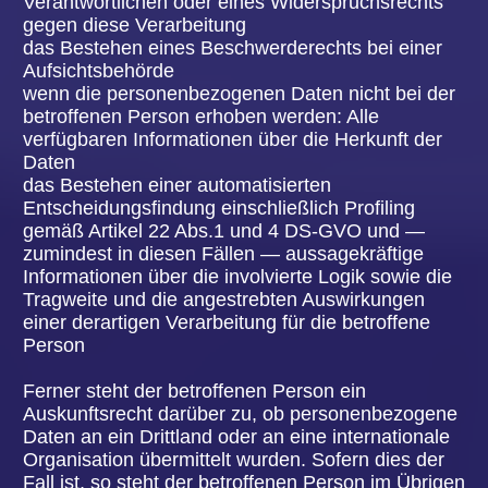
personenbezogenen Daten nicht mehr für diese
Zwecke verarbeiten.
Zudem hat die betroffene Person das Recht, aus
Gründen, die sich aus ihrer besonderen Situation
ergeben, gegen die sie betreffende Verarbeitung
personenbezogener Daten, die bei der Volksbühne
Hanau e.V. zu wissenschaftlichen oder
historischen Forschungszwecken oder zu
statistischen Zwecken gemäß Art. 89 Abs. 1 DS-
GVO erfolgen, Widerspruch einzulegen, es sei
denn, eine solche Verarbeitung ist zur Erfüllung
einer im öffentlichen Interesse liegenden Aufgabe
erforderlich.
Zur Ausübung des Rechts auf Widerspruch kann
sich die betroffene Person direkt jeden Mitarbeiter
der Volksbühne Hanau e.V. oder einen anderen
Mitarbeiter wenden. Der betroffenen Person steht
es ferner frei, im Zusammenhang mit der Nutzung
von Diensten der Informationsgesellschaft,
ungeachtet der Richtlinie 2002/58/EG, ihr
Widerspruchsrecht mittels automatisierter
Verfahren auszuüben, bei denen technische
Spezifikationen verwendet werden.
h) Automatisierte Entscheidungen im Einzelfall
einschließlich Profiling
Jede von der Verarbeitung personenbezogener