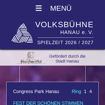
MENÜ
VOLKSBÜHNE
HANAU e. V.
SPIELZEIT 2026 / 2027
Gefördert durch die
Stadt Hanau
Congress Park Hanau
Ring
1 4
FEST DER SCHÖNEN STIMMEN
EIN MUSIKALISCHES FEUERWERK
AUS OPER UND OPERETTE
Große Opern-/Operettengala mit
Solisten, Chor und Orchester der
Opera Romana