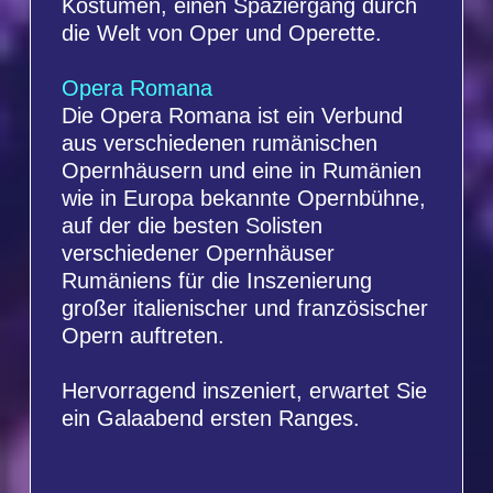
Vorverkauf:
0 61 81 - 20 144
Abendkasse: 0 61 81 - 27 75 60
Karten im Freiverkauf zu Preisen
von 20,50 € - 34,50 €
Kartenverkauf:
Bei uns
oder bei:
www.frankfurt-ticket.de
Bilder
© Art Stage