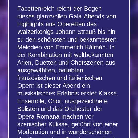
Opera Romana machen vor
szenischer Kulisse, geführt von einer
Moderation und in wunderschönen
Kostümen, einen Spaziergang durch
die Welt von Oper und Operette.
Opera Romana
Die Opera Romana ist ein Verbund
aus verschiedenen rumänischen
Opernhäusern und eine in Rumänien
wie in Europa bekannte Opernbühne,
auf der die besten Solisten
verschiedener Opernhäuser
Rumäniens für die Inszenierung
großer italienischer und französischer
Opern auftreten.
Hervorragend inszeniert, erwartet Sie
ein Galaabend ersten Ranges.
ART STAGE GMBH