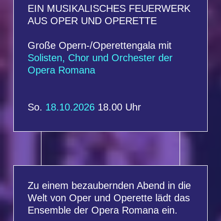
So.
18.10.2026
18.00 Uhr
Zu einem bezaubernden Abend in die
Welt von Oper und Operette lädt das
Ensemble der Opera Romana ein.
Facettenreich reicht der Bogen
dieses glanzvollen Gala-Abends von
Highlights aus Operetten des
Walzerkönigs Johann Strauß bis hin
zu den schönsten und bekanntesten
Melodien von Emmerich Kálmán. In
der Kombination mit weltbekannten
Arien, Duetten und Chorszenen aus
ausgewählten, beliebten
französischen und italienischen
Opern ist dieser Abend ein
musikalisches Erlebnis erster Klasse.
Ensemble, Chor, ausgezeichnete
Solisten und das Orchester der