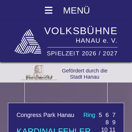
MENÜ
VOLKSBÜHNE
HANAU e. V.
SPIELZEIT 2026 / 2027
Gefördert durch die
Stadt Hanau
Congress Park Hanau
Ring
5 6 7
8 9
10 11
KARDINALFEHLER
Komödie in zwei Akten
von Alistair
Beaton und Dietmar Jacobs
Mit:
Gerd Silberbauer, Hans
Machowiak, Susanne Theil, Katrin
Filzen, Sebastian Hölz, Johannes
Lukas