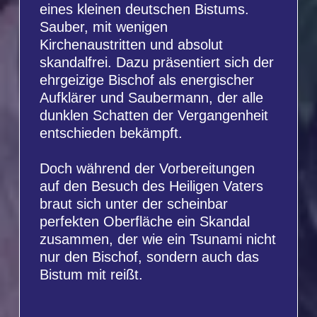
nur den Bischof, sondern auch das
Bistum mit reißt.
KONZERTDIREKTION LANDGRAF -
TOURNEE-THEATER EURO-
STUDIO
Vorverkauf:
0 61 81 - 20 144
Abendkasse: 0 61 81 - 27 75 60
Karten im Freiverkauf zu Preisen
von 20,50 € - 34,50 €
Kartenverkauf:
Bei uns
oder bei:
www.frankfurt-ticket.de
Bilder
© Dietrich Dettmann