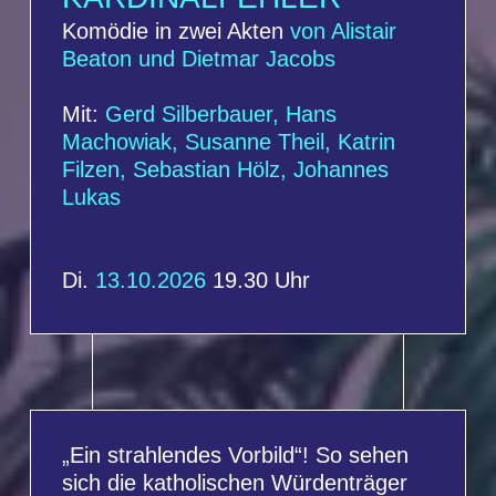
Di.
13.10.2026
19.30 Uhr
„Ein strahlendes Vorbild“! So sehen
sich die katholischen Würdenträger
eines kleinen deutschen Bistums.
Sauber, mit wenigen
Kirchenaustritten und absolut
skandalfrei. Dazu präsentiert sich der
ehrgeizige Bischof als energischer
Aufklärer und Saubermann, der alle
dunklen Schatten der Vergangenheit
entschieden bekämpft.
Doch während der Vorbereitungen
auf den Besuch des Heiligen Vaters
braut sich unter der scheinbar
perfekten Oberfläche ein Skandal
zusammen, der wie ein Tsunami nicht